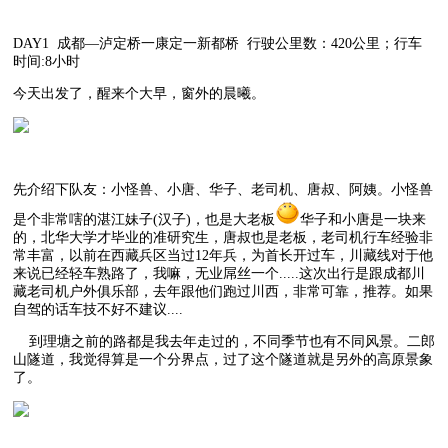
DAY1 成都—泸定桥一康定一新都桥 行驶公里数：420公里；行车
时间:8小时
今天出发了，醒来个大早，窗外的晨曦。
先介绍下队友：小怪兽、小唐、华子、老司机、唐叔、阿姨。小怪兽
是个非常嗐的湛江妹子(汉子)，也是大老板
华子和小唐是一块来
的，北华大学才毕业的准研究生，唐叔也是老板，老司机行车经验非
常丰富，以前在西藏兵区当过12年兵，为首长开过车，川藏线对于他
来说已经轻车熟路了，我嘛，无业屌丝一个.....这次出行是跟成都川
藏老司机户外俱乐部，去年跟他们跑过川西，非常可靠，推荐。如果
自驾的话车技不好不建议....
到理塘之前的路都是我去年走过的，不同季节也有不同风景。二郎
山隧道，我觉得算是一个分界点，过了这个隧道就是另外的高原景象
了。