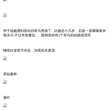
华子说她遇到喜欢的牵马男孩了...比她还小几岁，后面一直嚷嚷着米
堆冰川,不过木有微信......我倒觉得有2个牵马的姑娘很漂亮
继续往波密方向走，沟里的水真清
原始森林
落叶