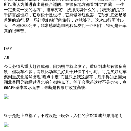
所以我认为川进青出是很合适的。在很多地方都看到过"西藏，一生
一定要去一次的地方"、搭车穷游、洗涤灵魂什么的，我想说的是它
千娇百媚也好，它刚毅十足也行，它姹紫嫣红也罢，它说到底还是场
普通的旅行,是一场让我们铭记的旅行，这就够了。这次出行历时15
天，全程6200公里，非常感谢老司机和队友们一路相伴，特别是开车
真的很辛苦。
DAY
7.8
今天必须从重庆赶往成都，因为明早就出发了。重庆到成都有很多高
铁，但动车不多，高铁比动车贵好几十只快半个小时。可是买好动车
票到重庆北居然出现"晚点未定"而且只是我这趟车，后来得知是因为
湖北暴雨导致经过湖北的车都晚点了。等了会觉得这样不是办法，查
询APP基本显示无票，果断是售票厅改签高铁...
终于是赶上成都了，不过没赶上晚饭，入住的宾馆看成都犀浦老街