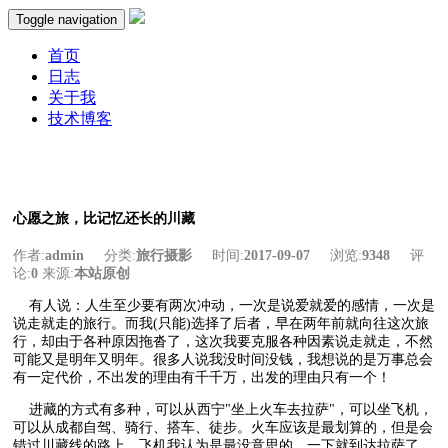
Toggle navigation
首页
日志
关于我
技术博客
心愿之旅，比记忆还长的川藏
作者:
admin
分类:
旅行摄影
时间:
2017-09-07
浏览:
9348
评
论:
0
来源:
本站原创
有人说：人生至少要有两次冲动，一次是说爱就爱的感情，一次是
说走就走的旅行。而我(只能)选择了后者，早在两年前就向往这次旅
行，却由于各种原因拖沓了，这次我要克服各种因素说走就走，不然
可能又是明年又明年。很多人说我没时间没钱，我想说的是万事总会
有一定代价，不出发的理由有千千万，出发的理由只有一个！
进藏的方式有多种，可以从西宁"坐上火车去拉萨"，可以坐飞机，
可以从成都自驾、骑行、搭车、徒步。火车应该是最划算的，但是会
错过川藏线的路上，飞机我认为是最没意思的，一下就到达拉萨了，