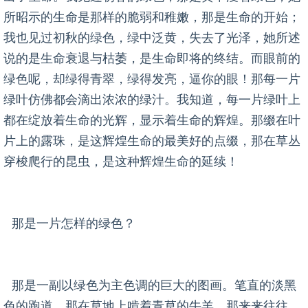
所昭示的生命是那样的脆弱和稚嫩，那是生命的开始；
我也见过初秋的绿色，绿中泛黄，失去了光泽，她所述
说的是生命衰退与枯萎，是生命即将的终结。而眼前的
绿色呢，却绿得青翠，绿得发亮，逼你的眼！那每一片
绿叶仿佛都会滴出浓浓的绿汁。我知道，每一片绿叶上
都在绽放着生命的光辉，显示着生命的辉煌。那缀在叶
片上的露珠，是这辉煌生命的最美好的点缀，那在草丛
穿梭爬行的昆虫，是这种辉煌生命的延续！
那是一片怎样的绿色？
那是一副以绿色为主色调的巨大的图画。笔直的淡黑
色的跑道，那在草地上啃着青草的牛羊，那来来往往