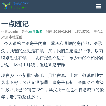
Togg
一点随记
作者:
admin
分类:
生活杂谈
时间:
2018-02-24
浏览:
5702
评论:
2
navi
来源:
本站原创
今天跟爸讨论房子的事，重庆和县城的房价都无法承
受，我爸的意见是在镇上买，我的意思是乡下修。以前
特别想住在镇上，现在完全不想了。家乡虽然不如外婆
那边山区群山环绕，但还算是宁静。
现在乡下不新批宅基地，只能在原址上建，爸说原地方
风水不好，公路又没修通，建房子麻烦。全国31个省级
行政区我已经到过22个，其实我一点也不眷念城市的繁
华，老了就想住乡下。