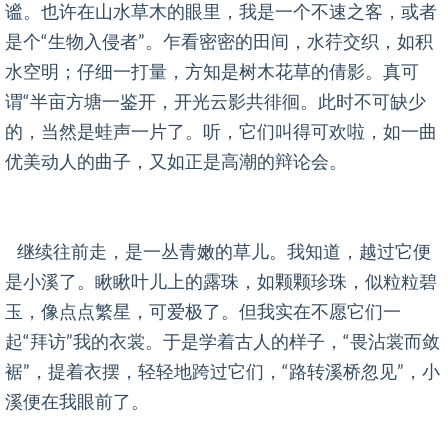
谧。也许在山水草木的眼里，我是一个不速之客，或者
是个“生物入侵者”。乍看密密的田间，水荇交织，如积
水空明；仔细一打量，方知是树木花草的倩影。真可
谓“半亩方塘一鉴开，开光云影共徘徊。此时不可缺少
的，当然是蛙声一片了。听，它们叫得可欢啦，如一曲
优美动人的曲子，又如正是高潮的辩论会。
继续往前走，是一丛青嫩的草儿。我知道，越过它便
是小溪了。瞅瞅叶儿上的露珠，如颗颗珍珠，似粒粒碧
玉，像点点繁星，可爱极了。但我实在不愿它们一
起“拜访”我的衣裳。于是学着古人的样子，“畏沾裳而敛
裾”，提着衣摆，轻轻地跨过它们，“路转溪桥忽见”，小
溪便在我眼前了。