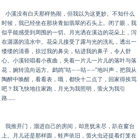
小溪没有白天那样热闹，但我以为这更妙。不知什么
时候，我已经坐在那块青如翡翠的石头上。闭了眼，我
似乎能感受到周围的一切。月光洒在溪边的花朵上，泻
在潺潺的流水中。花朵儿接受了露与光的洗礼，透出一
缕缕的清香，掠过我的鼻尖，钻进我的鼻子，令人舒
心。小溪轻唱着小夜曲，夹着一片儿一片儿的落叶与落
花，婉转流向远方。鹧鸪“咕——咕——”地叫声，把我从
陶醉中唤醒，看看表，哦，都快十二点了，回家得挨骂
吧？我飞快地往家跑，月光为我照明，萤火为我引
路……
我推开门，溜进自己的房间，却意犹未尽，趴在窗台
上。月儿还是那样圆，蛙声依旧，萤火虫还提着灯笼在