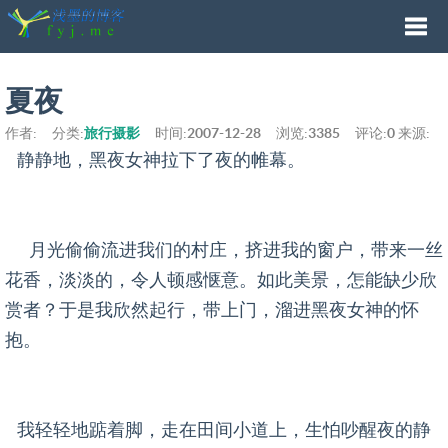
Togg
夏夜
作者:
分类:
旅行摄影
时间:
2007-12-28
浏览:
3385
评论:
0
来源:
navi
静静地，黑夜女神拉下了夜的帷幕。
月光偷偷流进我们的村庄，挤进我的窗户，带来一丝
花香，淡淡的，令人顿感惬意。如此美景，怎能缺少欣
赏者？于是我欣然起行，带上门，溜进黑夜女神的怀
抱。
我轻轻地踮着脚，走在田间小道上，生怕吵醒夜的静