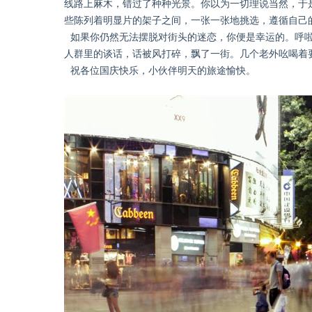
线路上麻木，错过了种种光景。你以为一切理说当然，于是
些陈列着明显片的架子之间，一张一张地挑选，遵循自己的
如果你仍然无法摆脱对街头的迷恋，你便是幸运的。呼
人群里的谈话，话被风打碎，飘了一街。几个老外吆喝着
祝各位国庆快乐，小伙伴明天的旅途愉快。