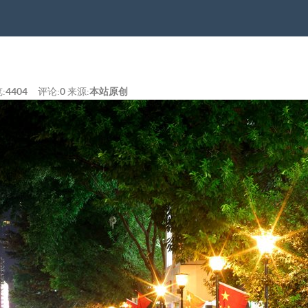
:
4404
评论:
0
来源:
本站原创