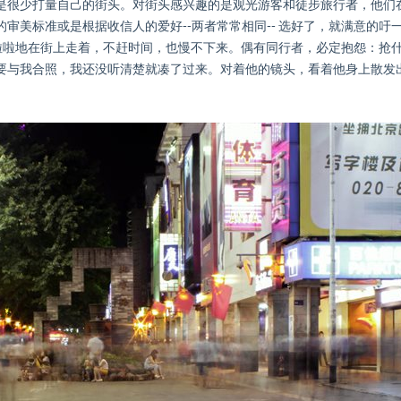
很少打量自己的街头。对街头感兴趣的是观光游客和徒步旅行者，他们在每
审美标准或是根据收信人的爱好--两者常常相同-- 选好了，就满意的吁
啦啦地在街上走着，不赶时间，也慢不下来。偶有同行者，必定抱怨：抢
要与我合照，我还没听清楚就凑了过来。对着他的镜头，看着他身上散发