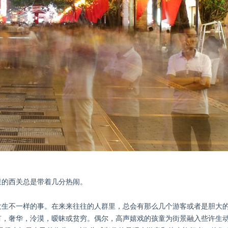
里的西关总是带着几分热闹。
发生不一样的事。在来来往往的人群里，总会有那么几个游客或者是胆大
，奢华，泠漠，暧昧或贫穷。偶尔，高声嬉戏的孩童为街景融入些许生动