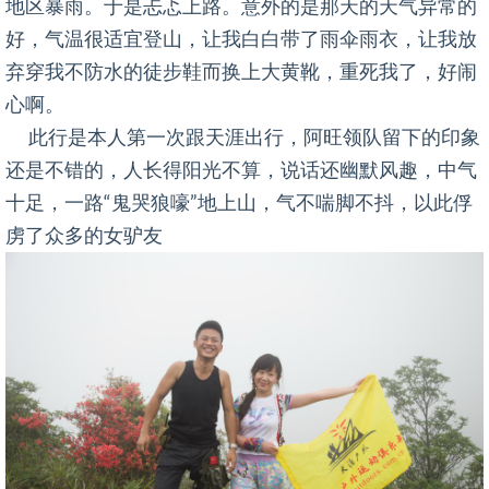
地区暴雨。于是忐忑上路。意外的是那天的天气异常的
好，气温很适宜登山，让我白白带了雨伞雨衣，让我放
弃穿我不防水的徒步鞋而换上大黄靴，重死我了，好闹
心啊。
此行是本人第一次跟天涯出行，阿旺领队留下的印象
还是不错的，人长得阳光不算，说话还幽默风趣，中气
十足，一路“鬼哭狼嚎”地上山，气不喘脚不抖，以此俘
虏了众多的女驴友