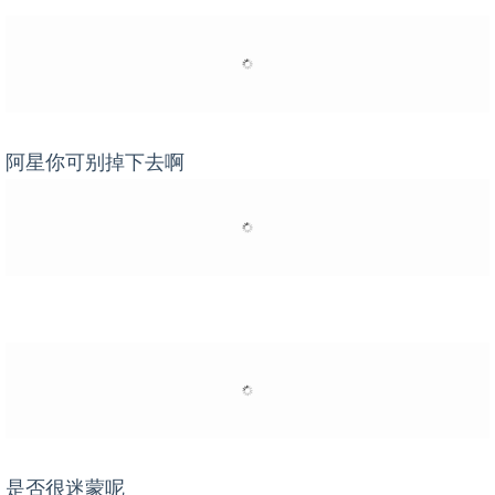
阿星你可别掉下去啊
是否很迷蒙呢