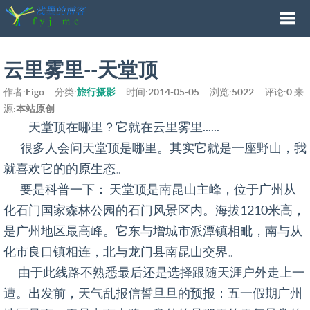
Togg
云里雾里--天堂顶
作者:
Figo
分类:
旅行摄影
时间:
2014-05-05
浏览:
5022
评论:
0
来
navi
源:
本站原创
天堂顶在哪里？它就在云里雾里......
很多人会问天堂顶是哪里。其实它就是一座野山，我
就喜欢它的的原生态。
要是科普一下： 天堂顶是南昆山主峰，位于广州从
化石门国家森林公园的石门风景区内。海拔1210米高，
是广州地区最高峰。它东与增城市派潭镇相毗，南与从
化市良口镇相连，北与龙门县南昆山交界。
由于此线路不熟悉最后还是选择跟随天涯户外走上一
遭。出发前，天气乱报信誓旦旦的预报：五一假期广州