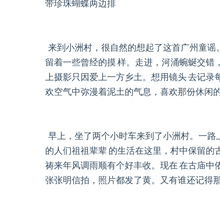
带珍珠蝴蝶两边排
来到小洲村，很自然的想起了这首广州童谣
留着一些曾经的摸 样。走进，河涌蜿蜒交错
上摄影只因爱上一方乡土。想用镜头 去记录
欢空气中弥漫着泥土的气息，喜欢那份休闲的
早上，坐了两个小时车来到了小洲村。一路
的人们祖祖辈辈 的生活在这里，村中保留的
祷来年风调雨顺有个好丰收。现在 在古庙中
张张明信拍，照片都发了黄。又有谁还记得那