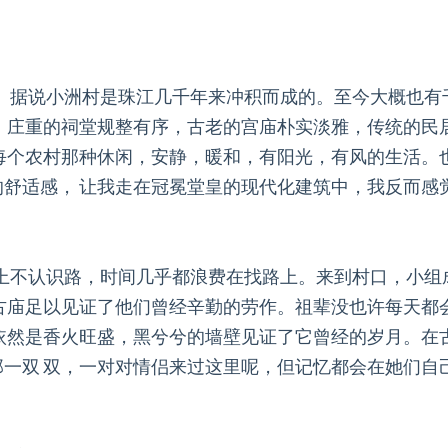
。据说小洲村是珠江几千年来冲积而成的。至今大概也有
，庄重的祠堂规整有序，古老的宫庙朴实淡雅，传统的民
每个农村那种休闲，安静，暖和，有阳光，有风的生活。
舒适感， 让我走在冠冕堂皇的现代化建筑中，我反而感
上不认识路，时间几乎都浪费在找路上。来到村口，小组
古庙足以见证了他们曾经辛勤的劳作。祖辈没也许每天都
依然是香火旺盛，黑兮兮的墙壁见证了它曾经的岁月。在
一双 双，一对对情侣来过这里呢，但记忆都会在她们自