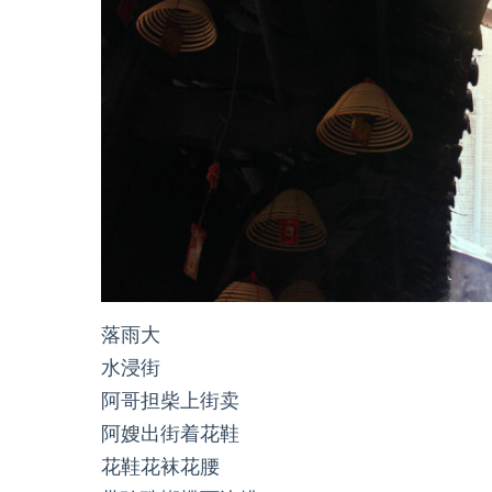
落雨大
水浸街
阿哥担柴上街卖
阿嫂出街着花鞋
花鞋花袜花腰