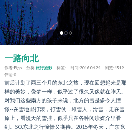
一路向北
作者:
Figo
分类:
旅行摄影
标签:
时间:
2016.04.24
浏览:
4519
评论:
0
前后计划了两三个月的东北之旅，现在回想起来是那
样的美妙，像梦一样，似乎过了很久又像就在昨天。
对我们这些南方的孩子来说，北方的雪是多令人憧
憬--在雪地里打滚，打雪仗，堆雪人，滑雪，走在雪
原上，看漫天的雪挂，似乎只在各种阅读媒介里看
到。SO,东北之行憧憬又期待。2015年冬天，广东竟