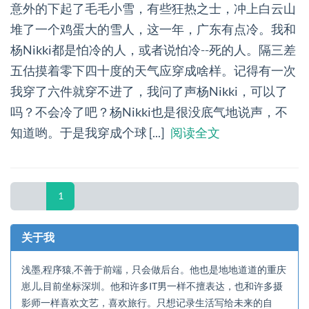
意外的下起了毛毛小雪，有些狂热之士，冲上白云山
堆了一个鸡蛋大的雪人，这一年，广东有点冷。我和
杨Nikki都是怕冷的人，或者说怕冷--死的人。隔三差
五估摸着零下四十度的天气应穿成啥样。记得有一次
我穿了六件就穿不进了，我问了声杨Nikki，可以了
吗？不会冷了吧？杨Nikki也是很没底气地说声，不
知道哟。于是我穿成个球 [...]
阅读全文
1
关于我
浅墨,程序猿,不善于前端，只会做后台。他也是地地道道的重庆
崽儿,目前坐标深圳。他和许多IT男一样不擅表达，也和许多摄
影师一样喜欢文艺，喜欢旅行。只想记录生活写给未来的自