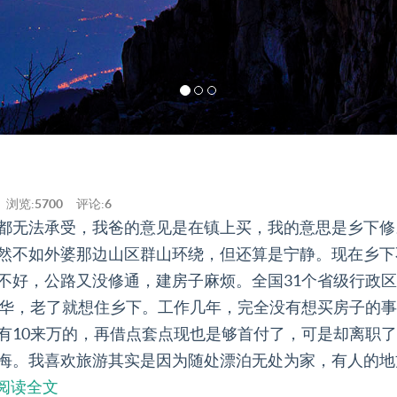
浏览:
5700
评论:
6
都无法承受，我爸的意见是在镇上买，我的意思是乡下修
然不如外婆那边山区群山环绕，但还算是宁静。现在乡下
不好，公路又没修通，建房子麻烦。全国31个省级行政
繁华，老了就想住乡下。工作几年，完全没有想买房子的事
有10来万的，再借点套点现也是够首付了，可是却离职
悔。我喜欢旅游其实是因为随处漂泊无处为家，有人的地
阅读全文