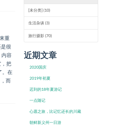
[未分类] (10)
生活杂谈 (3)
旅行摄影 (70)
来重
还是很
近期文章
，内容
灾，把
2020国庆
了。在
2019年初夏
多，而
迟到的18年夏游记
一点随记
心愿之旅，比记忆还长的川藏
朝鲜新义州一日游