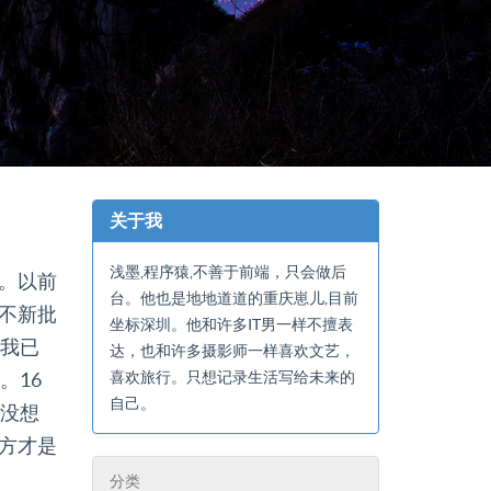
关于我
浅墨,程序猿,不善于前端，只会做后
。以前
台。他也是地地道道的重庆崽儿,目前
不新批
坐标深圳。他和许多IT男一样不擅表
区我已
达，也和许多摄影师一样喜欢文艺，
。16
喜欢旅行。只想记录生活写给未来的
自己。
了没想
方才是
分类